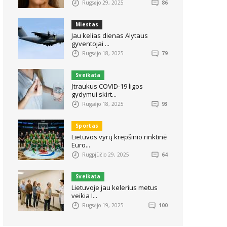
Rugsėjo 29, 2025
86
Miestas
Jau kelias dienas Alytaus
gyventojai ...
Rugsėjo 18, 2025
79
Sveikata
Įtraukus COVID-19 ligos
gydymui skirt...
Rugsėjo 18, 2025
93
Sportas
Lietuvos vyrų krepšinio rinktinė
Euro...
Rugpjūčio 29, 2025
64
Sveikata
Lietuvoje jau kelerius metus
veikia I...
Rugsėjo 19, 2025
100