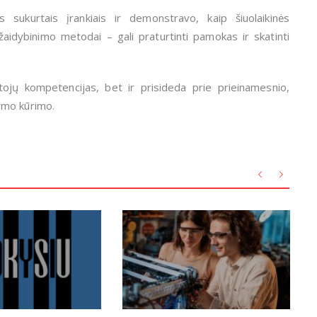
s sukurtais įrankiais ir demonstravo, kaip šiuolaikinės
 žaidybinimo metodai – gali praturtinti pamokas ir skatinti
ojų kompetencijas, bet ir prisideda prie prieinamesnio,
ymo kūrimo.