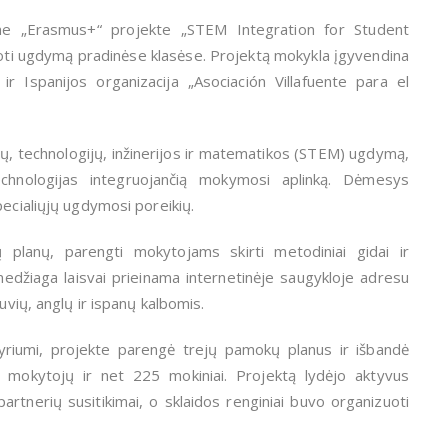
iame „Erasmus+“ projekte „STEM Integration for Student
ti ugdymą pradinėse klasėse. Projektą mokykla įgyvendina
r Ispanijos organizacija „Asociación Villafuente para el
lų, technologijų, inžinerijos ir matematikos (STEM) ugdymą,
 technologijas integruojančią mokymosi aplinką. Dėmesys
pecialiųjų ugdymosi poreikių.
planų, parengti mokytojams skirti metodiniai gidai ir
džiaga laisvai prieinama internetinėje saugykloje adresu
uvių, anglų ir ispanų kalbomis.
kyriumi, projekte parengė trejų pamokų planus ir išbandė
 mokytojų ir net 225 mokiniai. Projektą lydėjo aktyvus
partnerių susitikimai, o sklaidos renginiai buvo organizuoti