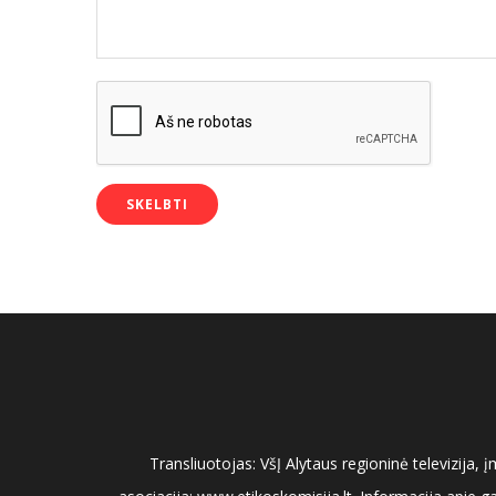
Transliuotojas: VšĮ Alytaus regioninė televizija