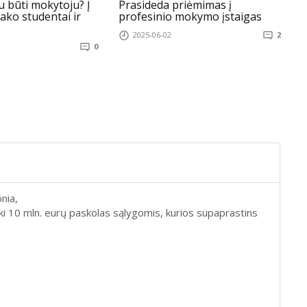
iu būti mokytoju? Į
Prasideda priėmimas į
ako studentai ir
profesinio mokymo įstaigas
g
į
2025-06-02
2
0
nia,
i iki 10 mln. eurų paskolas sąlygomis, kurios supaprastins