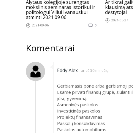
Alytaus kolegijoje surengtas
Ar tikrai gal
mokslinis seminaras istorikui ir
klausimą ats
politologui Viliui Ivanauskui
dėstytojai
atminti 2021 09 06
2021-06-27
2021-09-06
0
Komentarai
Eddy Alex
prieš 50 minučių
Gerbiamasis pone arba gerbiamoji po
Esame privati ​​finansų grupė, siūlant
jūsų gyvenimą:
Asmeninės paskolos
Investicinės paskolos
Projektų finansavimas
Paskolų konsolidavimas
Paskolos automobiliams