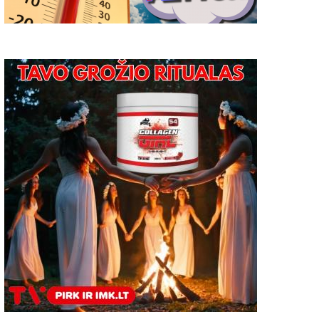
Tarptautiniame kongrese
Mokytojai siekia skaitme
atvės darbuotojai džiaugėsi
pokyčių – juos pradės 12
gyta patirtimi ir nauja pasienio
mokyklų
partneryste
2018-10-10
2017-12-18
0