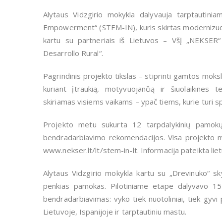
Alytaus Vidzgirio mokykla dalyvauja tarptautin
Empowerment“ (STEM-IN), kuris skirtas modernizuo
kartu su partneriais iš Lietuvos – VšĮ „NEKSER“ i
Desarrollo Rural“.
Pagrindinis projekto tikslas – stiprinti gamtos moks
kuriant įtraukią, motyvuojančią ir šiuolaikines
skiriamas visiems vaikams – ypač tiems, kurie turi s
Projekto metu sukurta 12 tarpdalykinių pamokų 
bendradarbiavimo rekomendacijos. Visa projekto me
www.nekser.lt/lt/stem-in-lt. Informacija pateikta liet
Alytaus Vidzgirio mokykla kartu su „Drevinuko“ s
penkias pamokas. Pilotiniame etape dalyvavo 15
bendradarbiavimas: vyko tiek nuotoliniai, tiek gyvi 
Lietuvoje, Ispanijoje ir tarptautiniu mastu.