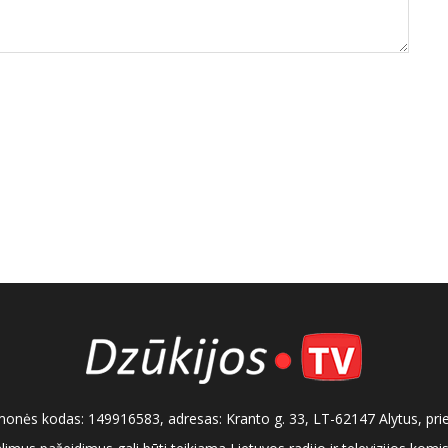
, įmonės kodas: 149916583, adresas: Kranto g. 33, LT-62147 Alytus, pri