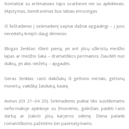
Kontaktai su artimaisiais taps svarbesni nei su aplinkiniais.
Mąstymas, bendravimas bus labiau emocingas
Iš šeštadienio į sekmadienį sapnai dažnai apgaulingi – į juos
nereikėtų kreipti daug dėmesio.
Blogas ženklas: išlieti pieną; jei ant jūsų užkristų medžio
lapas ar medžio šaka – dramatiškos permainos; čiaudėti nuo
dulkių, jei akis niežėtų – apgaulės.
Geras ženklas: rasti daikčiukų iš geltono metalo, geltonų
monetų, vaikišką žaisliuką, kaukę.
Avinas (03 21–04 20). Sekmadienis puikiai tiks susitikimams
neformalioje aplinkoje su žmonėmis, galinčiais padėti rasti
darbą ar įtakoti jūsų karjeros sėkmę. Diena palanki
romantiškoms pažintims bei pasimatymams.