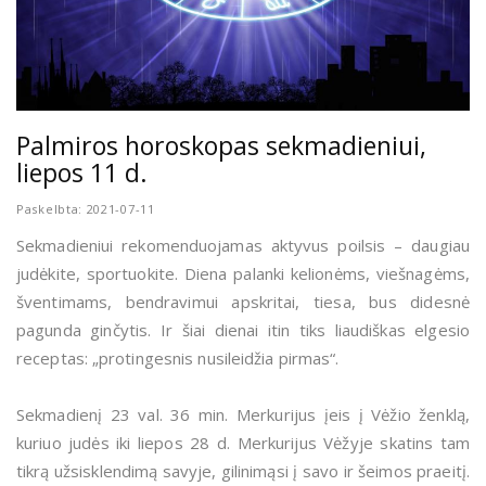
Palmiros horoskopas sekmadieniui,
liepos 11 d.
Paskelbta: 2021-07-11
Sekmadieniui rekomenduojamas aktyvus poilsis – daugiau
judėkite, sportuokite. Diena palanki kelionėms, viešnagėms,
šventimams, bendravimui apskritai, tiesa, bus didesnė
pagunda ginčytis. Ir šiai dienai itin tiks liaudiškas elgesio
receptas: „protingesnis nusileidžia pirmas“.
Sekmadienį 23 val. 36 min. Merkurijus įeis į Vėžio ženklą,
kuriuo judės iki liepos 28 d. Merkurijus Vėžyje skatins tam
tikrą užsisklendimą savyje, gilinimąsi į savo ir šeimos praeitį.