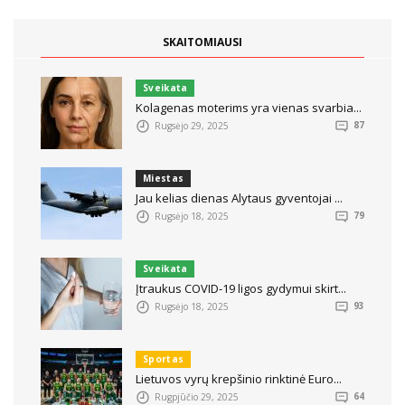
SKAITOMIAUSI
Sveikata
Kolagenas moterims yra vienas svarbia...
Rugsėjo 29, 2025
87
Miestas
Jau kelias dienas Alytaus gyventojai ...
Rugsėjo 18, 2025
79
Sveikata
Įtraukus COVID-19 ligos gydymui skirt...
Rugsėjo 18, 2025
93
Sportas
Lietuvos vyrų krepšinio rinktinė Euro...
Rugpjūčio 29, 2025
64