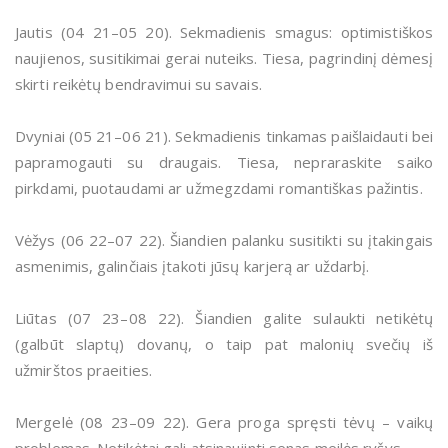
Jautis (04 21–05 20). Sekmadienis smagus: optimistiškos
naujienos, susitikimai gerai nuteiks. Tiesa, pagrindinį dėmesį
skirti reikėtų bendravimui su savais.
Dvyniai (05 21–06 21). Sekmadienis tinkamas paišlaidauti bei
papramogauti su draugais. Tiesa, nepraraskite saiko
pirkdami, puotaudami ar užmegzdami romantiškas pažintis.
Vėžys (06 22–07 22). Šiandien palanku susitikti su įtakingais
asmenimis, galinčiais įtakoti jūsų karjerą ar uždarbį.
Liūtas (07 23–08 22). Šiandien galite sulaukti netikėtų
(galbūt slaptų) dovanų, o taip pat malonių svečių iš
užmirštos praeities.
Mergelė (08 23–09 22). Gera proga spręsti tėvų – vaikų