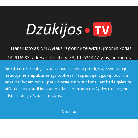
Transliuotojas: VšĮ Alytaus regioninė televizija, įmonės kodas:
149916583, adresas: Kranto g. 33, LT-62147 Alytus, priežiūros
institucija - Visuomenės informavimo etikos asociacija:
Siekdami užtikrinti geriausią Jūsų naršymo patirtį, šioje svetainėje
naudojame slapukus (angl. cookies). Paspaudę mygtuką „Sutinku“
www.etikoskomisija.lt. Informacija apie galimus pažeidimus gali
arba naršydami toliau patvirtinsite savo sutikimą. Bet kada galėsite
būti teikiama Lietuvos radijo ir televizijos komisijai (www.rtk.lt)
atšaukti savo sutikimą pakeisdami interneto naršyklės nustatymus
arba Visuomenės informavimo etikos komisijai
ir ištrindami įrašytus slapukus.
(www.etikoskomisija.lt)
Tel/faks: 0 687 05056
Reklama:
Sutinku
0 687 05056
info@dzukijostv.lt