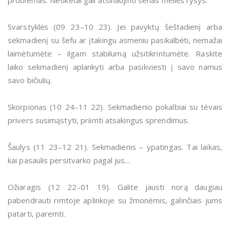
problemas. Netikėtai gali atsinaujinti senas meilės ryšys.
Svarstyklės (09 23–10 23). Jei pavyktų šeštadienį arba
sekmadienį su šefu ar įtakingu asmeniu pasikalbėti, nemažai
laimėtumėte – ilgam stabilumą užsitikrintumėte. Raskite
laiko sekmadienį aplankyti arba pasikviesti į savo namus
savo bičiulių.
Skorpionas (10 24–11 22). Sekmadienio pokalbiai su tėvais
privers susimąstyti, priimti atsakingus sprendimus.
Šaulys (11 23–12 21). Sekmadienis – ypatingas. Tai laikas,
kai pasaulis persitvarko pagal jus...
Ožiaragis (12 22–01 19). Galite jausti norą daugiau
pabendrauti rimtoje aplinkoje su žmonėmis, galinčiais jums
patarti, paremti.