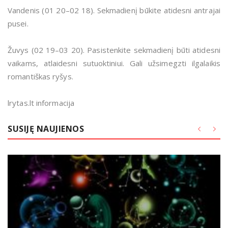
Vandenis (01 20–02 18). Sekmadienį būkite atidesni antrajai
pusei.
Žuvys (02 19–03 20). Pasistenkite sekmadienį būti atidesni
vaikams, atlaidesni sutuoktiniui. Gali užsimegzti ilgalaikis
romantiškas ryšys.
lrytas.lt informacija
SUSIJĘ NAUJIENOS